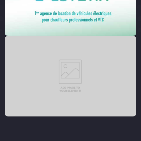
www.e-lutetia.com
Click edit button to change this text. Lorem ipsum
dolor sit amet, consectetur adipiscing elit. Ut elit
tellus, luctus nec ullamcorper mattis, pulvinar dapibus
leo.