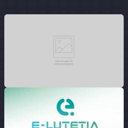
Click edit button to change this text. Lorem ipsum
dolor sit amet, consectetur adipiscing elit. Ut elit
tellus, luctus nec ullamcorper mattis, pulvinar dapibus
leo.
E-Lutetia
1ère agence de location de véhicules électriques pour
chauffeurs professionnels et VTC.