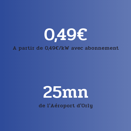
0,49
€
A partir de 0,49€/kW avec abonnement
25
mn
de l'Aéroport d'Orly