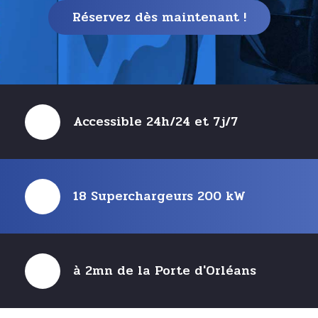
Réservez dès maintenant !
Accessible 24h/24 et 7j/7
Un service premium pour tou
18 Superchargeurs 200 kW
Confiez votre véhicule à notre service voiturier !
Retrouvez-le chargé et préparé dans notre parking
sécurisé.
à 2mn de la Porte d'Orléans
Réservez dès maintenant !